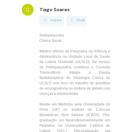
Tiago Soares
Imprimir
Email
Pedopsiquiatra
Clínica Social
Médico interno de Psiquiatria da Infância e
Adolescência na Unidade Local de Saúde
de Lisboa Ocidental (ULSLO). No serviço
de Pedopsiquiatria coordena a Consulta
Transcultural. Integra a Equipa
Multidisciplinar de Sexologia Clínica do
ULSLO com foco no trabalho de questões
de incongruência ou disforia de género nas
crianças e adolescentes.
Mestre em Medicina pela Universidade do
Porto (UP) no Instituto de Ciências
Biomédicas Abel Salazar (ICBAS). Pós-
graduação em Neurodesenvolvimento em
Pediatria, na Universidade Católica de
Lisboa (UCL). Pós-graduação em