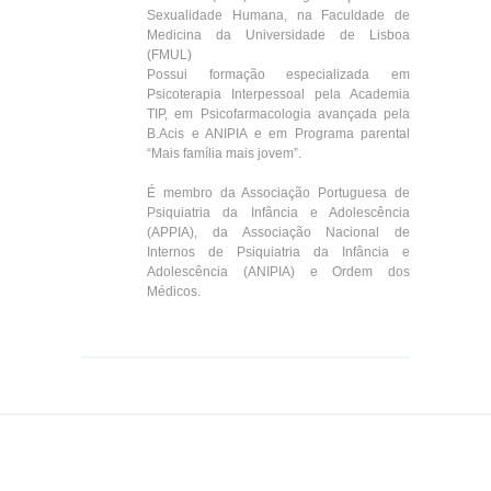
Sexualidade Humana, na Faculdade de
Medicina da Universidade de Lisboa
(FMUL)
Possui formação especializada em
Psicoterapia Interpessoal pela Academia
TIP, em Psicofarmacologia avançada pela
B.Acis e ANIPIA e em Programa parental
“Mais família mais jovem”.
É membro da Associação Portuguesa de
Psiquiatria da Infância e Adolescência
(APPIA), da Associação Nacional de
Internos de Psiquiatria da Infância e
Adolescência (ANIPIA) e Ordem dos
Médicos.