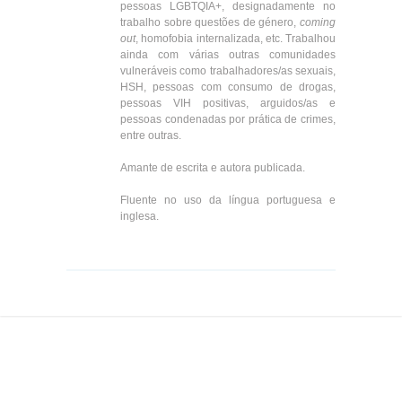
pessoas LGBTQIA+, designadamente no
trabalho sobre questões de género,
coming
out
, homofobia internalizada, etc. Trabalhou
ainda com várias outras comunidades
vulneráveis como trabalhadores/as sexuais,
HSH, pessoas com consumo de drogas,
pessoas VIH positivas, arguidos/as e
pessoas condenadas por prática de crimes,
entre outras.
Amante de escrita e autora publicada.
Fluente no uso da língua portuguesa e
inglesa.