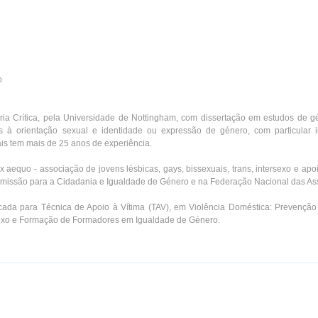
o
ria Crítica, pela Universidade de Nottingham, com dissertação em estudos de g
as à orientação sexual e identidade ou expressão de género, com particular 
is tem mais de 25 anos de experiência.
 aequo - associação de jovens lésbicas, gays, bissexuais, trans, intersexo e apo
missão para a Cidadania e Igualdade de Género e na Federação Nacional das As
ficada para Técnica de Apoio à Vítima (TAV), em Violência Doméstica: Prevenção
xo e Formação de Formadores em Igualdade de Género.