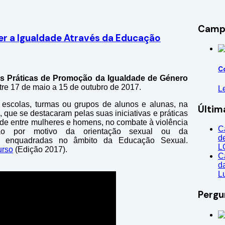
Campa
r a Igualdade Através da Educação
C
s Práticas de Promoção da Igualdade de Género
re 17 de maio a 15 de outubro de 2017.
L
r escolas, turmas ou grupos de alunos e alunas, na
Últim
 que se destacaram pelas suas iniciativas e práticas
de entre mulheres e homens, no combate à violência
C
ão por motivo da orientação sexual ou da
d
ro enquadradas no âmbito da Educação Sexual.
L
urso
(Edição 2017).
C
d
L
Pergu