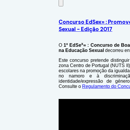
Concurso EdSex= : Promove
Sexual - Edição 2017
x
O
1º
EdSe
=
: Concurso de Boa
na Educação Sexual
decorreu ent
Este concurso pretende distingui
zona Centro de Portugal (NUTS II),
escolares na promoção da igualda
no namoro e à discriminaç
identidade/expressão de géne
Consulte o
Regulamento do Conc