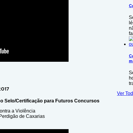
C
S
lé
n
f
C
m
Se
h
t
2017
Ver Tod
do Selo/Certificação para Futuros Concursos
ontra a Violência
Perdigão de Caxarias