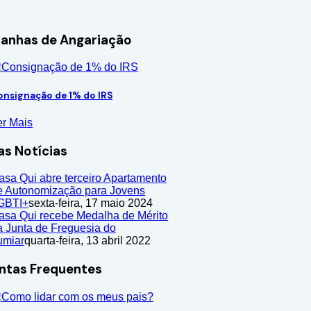
nhas de Angariação
onsignação de 1% do IRS
er Mais
as Notícias
asa Qui abre terceiro Apartamento
e Autonomização para Jovens
GBTI+
sexta-feira, 17 maio 2024
asa Qui recebe Medalha de Mérito
a Junta de Freguesia do
umiar
quarta-feira, 13 abril 2022
ntas Frequentes