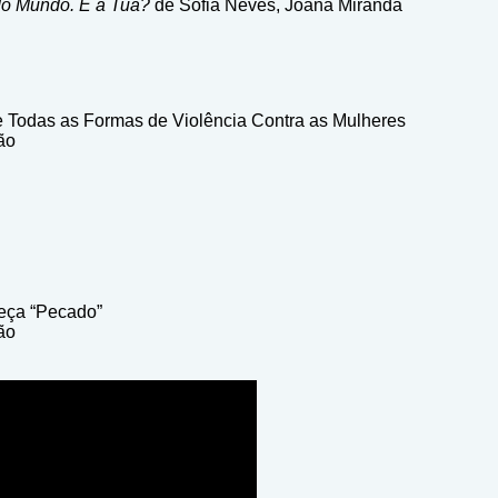
 do Mundo. E a Tua?
de Sofia Neves, Joana Miranda
e Todas as Formas de Violência Contra as Mulheres
ão
Peça “Pecado”
ão