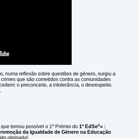
co, numa reflexão sobre questões de género, surgiu a
s crimes que são cometidos contra as comunidades
edem: o preconceito, a intolerância, o desrespeito.
.
x
que tornou possível o 1º Prémio do
1º
EdSe
=
:
Promoção da Igualdade de Género na Educação
ito obrigada!