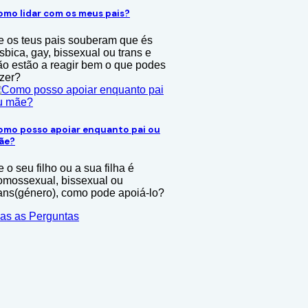
omo lidar com os meus pais?
e os teus pais souberam que és
sbica, gay, bissexual ou trans e
ão estão a reagir bem o que podes
azer?
omo posso apoiar enquanto pai ou
ãe?
 o seu filho ou a sua filha é
omossexual, bissexual ou
rans(género), como pode apoiá-lo?
as as Perguntas