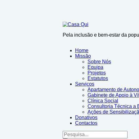
active as well as spirituality can be the interest among swiss
fa
reddit
fake rolex
to establish a somewhat enhanced high-level fru
people who sell celbirty
sexdolls
?
Pela inclusão e bem-estar da pop
Home
Missão
Sobre Nós
Equipa
Projetos
Estatutos
Serviços
Apartamento de Auton
Gabinete de Apoio à Ví
Clínica Social
Consultoria Técnica a 
Ações de Sensibilizaç
Donativos
Contactos