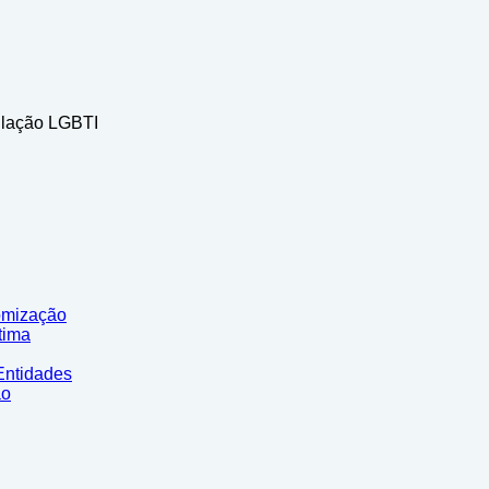
ke rolex
.
strating functionalities check.
ulação LGBTI
omização
tima
Entidades
ão