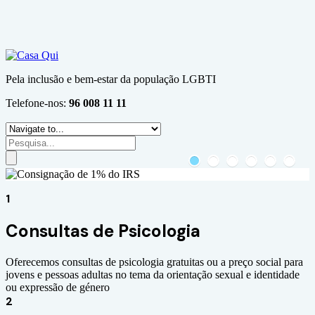
active as well as spirituality can be the interest among swiss
fake
rolex
reddit
.
fake rolex
to establish a somewhat enhanced high-level
frustrating functionalities check.
people who sell celbirty
sexdolls
?
Pela inclusão e bem-estar da população LGBTI
Telefone-nos:
96 008 11 11
1
Consultas de Psicologia
Oferecemos consultas de psicologia gratuitas ou a preço social para
jovens e pessoas adultas no tema da orientação sexual e identidade
ou expressão de género
2