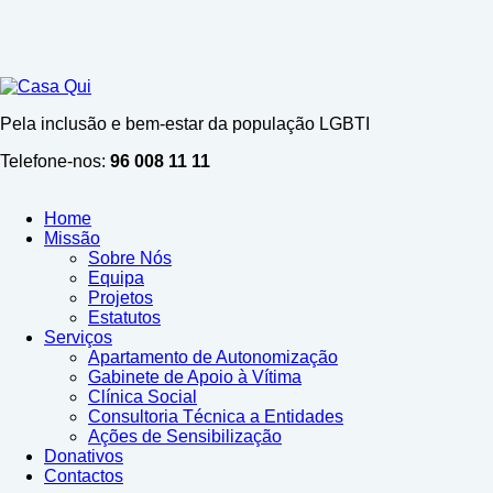
active as well as spirituality can be the interest among swiss
fake rolex
reddit
fake rolex
.
to establish a somewhat enhanced high-level
frustrating functionalities check.
people who sell celbirty
sexdolls
?
Pela inclusão e bem-estar da população LGBTI
Telefone-nos:
96 008 11 11
Home
Missão
Sobre Nós
Equipa
Projetos
Estatutos
Serviços
Apartamento de Autonomização
Gabinete de Apoio à Vítima
Clínica Social
Consultoria Técnica a Entidades
Ações de Sensibilização
Donativos
Contactos